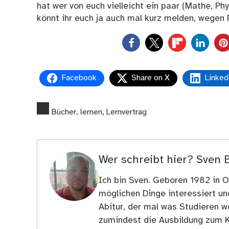
hat wer von euch vielleicht ein paar (Mathe, Ph
könnt ihr euch ja auch mal kurz melden, wegen P
0
Facebook
Share on X
Linked
Bücher
,
lernen
,
Lernvertrag
Wer schreibt hier?
Sven 
Ich bin Sven. Geboren 1982 in Os
möglichen Dinge interessiert u
Abitur, der mal was Studieren wo
zumindest die Ausbildung zum 