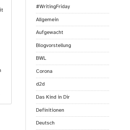
#WritingFriday
it
Allgemein
Aufgewacht
Blogvorstellung
BWL
s
h
Corona
d2d
.
Das Kind in Dir
Definitionen
Deutsch