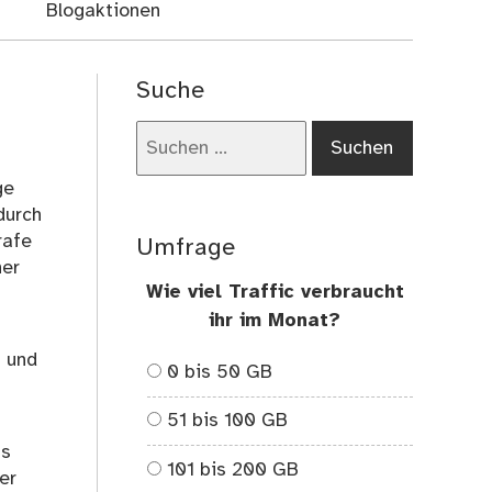
Blogaktionen
Suche
Suchen
nach:
ge
durch
rafe
Umfrage
ner
Wie viel Traffic verbraucht
ihr im Monat?
n und
0 bis 50 GB
51 bis 100 GB
ps
101 bis 200 GB
er