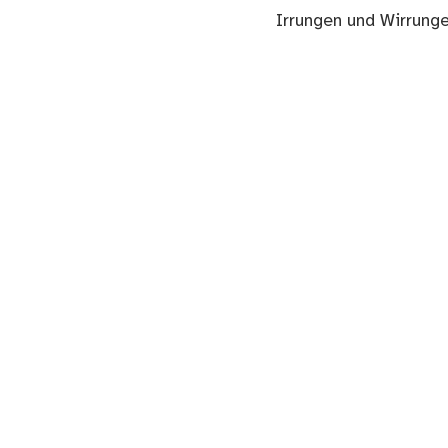
Nächster
Irrungen und Wirrung
Beitrag: