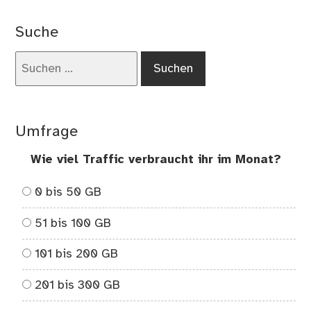
An
vo
Suche
sic
üb
Suchen
un
nach:
so
ne
„Fr
Umfrage
fin
Wie viel Traffic verbraucht ihr im Monat?
0 bis 50 GB
51 bis 100 GB
101 bis 200 GB
201 bis 300 GB