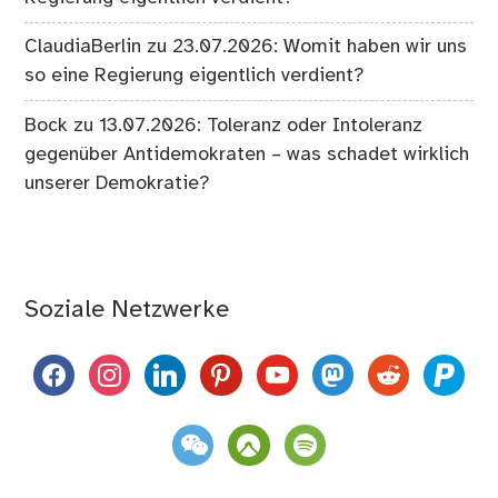
ClaudiaBerlin
zu
23.07.2026: Womit haben wir uns
so eine Regierung eigentlich verdient?
Bock
zu
13.07.2026: Toleranz oder Intoleranz
gegenüber Antidemokraten – was schadet wirklich
unserer Demokratie?
Soziale Netzwerke
facebook
instagram
linkedin
pinterest
youtube
mastodon
reddit
paypal
weixin
komoot
spotify