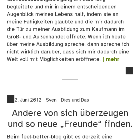
begleitete und mir in einem entscheidenden
Augenblick meines Lebens half, indem sie an
meine Fähigkeiten glaubte und die mir dadurch
die Tür zu meiner Ausbildung zum Kaufmann im
Groß- und Außenhandel öffnete. Wenn ich heute
über meine Ausbildung spreche, dann spreche ich
nicht wirklich darüber, dass sich mir dadurch eine
Welt voll mit Möglichkeiten eröffnete.
| mehr
no
co
on
02
Ein
2. Juni 2012
Sven
Dies und Das
Stü
Andere von sich überzeugen
Pap
und so neue „Freunde“ finden.
Beim feel-better-blog gibt es derzeit eine