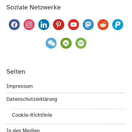
Soziale Netzwerke
facebook
instagram
linkedin
pinterest
youtube
mastodon
reddit
paypal
weixin
komoot
spotify
Seiten
Impressum
Datenschutzerklärung
Cookie-Richtlinie
In den Medien