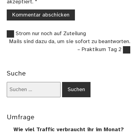
akzeptiert.
*
Vorheriger
Beitragsnavigation
Strom nur noch auf Zuteilung
Beitrag:
Nächster
Mails sind dazu da, um sie sofort zu beantworten.
Beitrag:
– Praktikum Tag 2
Suche
Suchen
nach:
Umfrage
Wie viel Traffic verbraucht ihr im Monat?