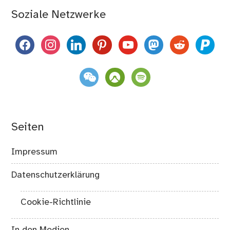
Soziale Netzwerke
facebook
instagram
linkedin
pinterest
youtube
mastodon
reddit
paypal
weixin
komoot
spotify
Seiten
Impressum
Datenschutzerklärung
Cookie-Richtlinie
In den Medien