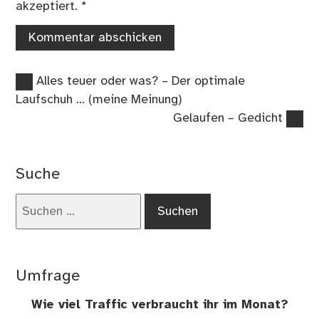
akzeptiert.
*
Vorheriger
Beitragsnavigation
Alles teuer oder was? – Der optimale
Beitrag:
Laufschuh … (meine Meinung)
Nächster
Gelaufen – Gedicht
Beitrag:
Suche
Suchen
nach:
Umfrage
Wie viel Traffic verbraucht ihr im Monat?