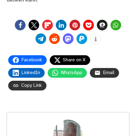
0
Facebook
Share on X
LinkedIn
WhatsApp
Email
Copy Link