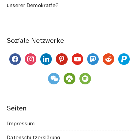
unserer Demokratie?
Soziale Netzwerke
facebook
instagram
linkedin
pinterest
youtube
mastodon
reddit
paypal
weixin
komoot
spotify
Seiten
Impressum
Datenschutzerklärung