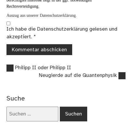
berechtigtes Interesse liegt in der ggf. notwendigen
Rechtsverteidigung.
Auszug aus unserer Datenschutzerklärung.
Ich habe die
Datenschutzerklärung
gelesen und
akzeptiert.
*
Vorheriger
Beitragsnavigation
Philipp II oder Philipp II
Beitrag:
Nächster
Neugierde auf die Quantenphysik
Beitrag:
Suche
Suchen
nach: