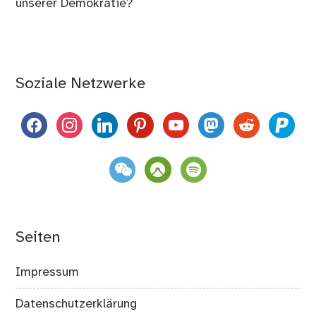
unserer Demokratie?
Soziale Netzwerke
facebook
instagram
linkedin
pinterest
youtube
mastodon
reddit
paypal
weixin
komoot
spotify
Seiten
Impressum
Datenschutzerklärung