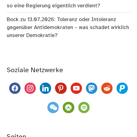
so eine Regierung eigentlich verdient?
Bock
zu
13.07.2026: Toleranz oder Intoleranz
gegenüber Antidemokraten – was schadet wirklich
unserer Demokratie?
Soziale Netzwerke
facebook
instagram
linkedin
pinterest
youtube
mastodon
reddit
paypal
weixin
komoot
spotify