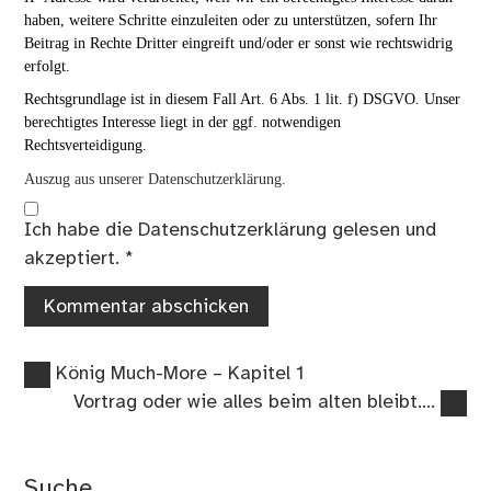
haben, weitere Schritte einzuleiten oder zu unterstützen, sofern Ihr
Beitrag in Rechte Dritter eingreift und/oder er sonst wie rechtswidrig
erfolgt.
Rechtsgrundlage ist in diesem Fall Art. 6 Abs. 1 lit. f) DSGVO. Unser
berechtigtes Interesse liegt in der ggf. notwendigen
Rechtsverteidigung.
Auszug aus unserer Datenschutzerklärung.
Ich habe die
Datenschutzerklärung
gelesen und
akzeptiert.
*
Vorheriger
Beitragsnavigation
König Much-More – Kapitel 1
Beitrag:
Nächster
Vortrag oder wie alles beim alten bleibt….
Beitrag:
Suche