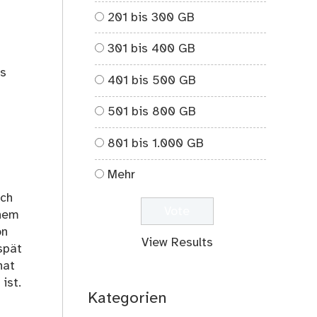
201 bis 300 GB
301 bis 400 GB
es
401 bis 500 GB
501 bis 800 GB
801 bis 1.000 GB
Mehr
ich
inem
on
View Results
spät
hat
ist.
Kategorien