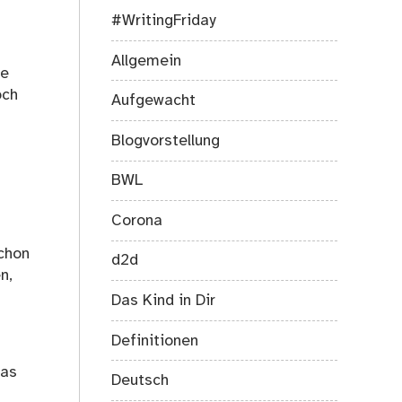
#WritingFriday
Allgemein
ge
och
Aufgewacht
Blogvorstellung
BWL
Corona
chon
d2d
n,
Das Kind in Dir
Definitionen
das
Deutsch