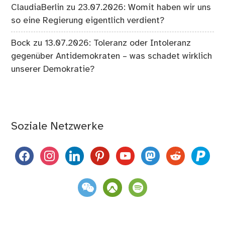
ClaudiaBerlin
zu
23.07.2026: Womit haben wir uns
so eine Regierung eigentlich verdient?
Bock
zu
13.07.2026: Toleranz oder Intoleranz
gegenüber Antidemokraten – was schadet wirklich
unserer Demokratie?
Soziale Netzwerke
facebook
instagram
linkedin
pinterest
youtube
mastodon
reddit
paypal
weixin
komoot
spotify