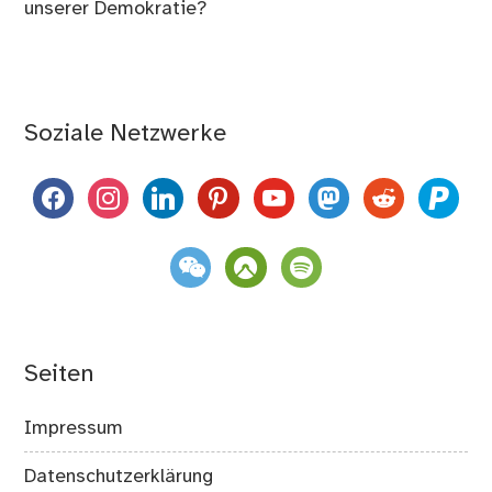
unserer Demokratie?
Soziale Netzwerke
facebook
instagram
linkedin
pinterest
youtube
mastodon
reddit
paypal
weixin
komoot
spotify
Seiten
Impressum
Datenschutzerklärung