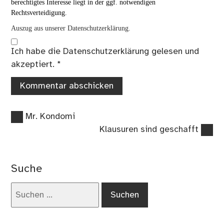
berechtigtes Interesse liegt in der ggf. notwendigen
Rechtsverteidigung.
Auszug aus unserer Datenschutzerklärung.
Ich habe die
Datenschutzerklärung
gelesen und
akzeptiert.
*
Vorheriger
Beitragsnavigation
Mr. Kondomi
Beitrag:
Nächster
Klausuren sind geschafft
Beitrag:
Suche
Suchen
nach: