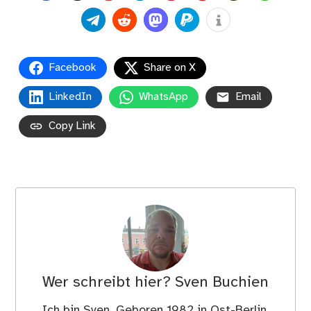
Facebook
Share on X
LinkedIn
WhatsApp
Email
Copy Link
Wer schreibt hier?
Sven Buchien
Ich bin Sven. Geboren 1982 in Ost-Berlin,