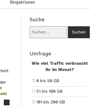
Blogaktionen
Suche
Suchen
nach:
Umfrage
Wie viel Traffic verbraucht
ihr im Monat?
beit.
0 bis 50 GB
 der
n
51 bis 100 GB
ehr
101 bis 200 GB
no