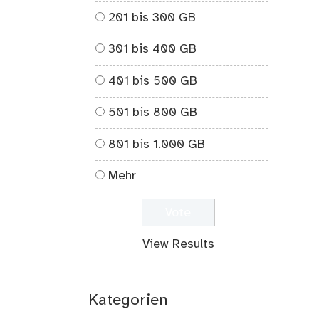
comments
201 bis 300 GB
on
Straftat
301 bis 400 GB
Überlebensinstinkt
401 bis 500 GB
501 bis 800 GB
801 bis 1.000 GB
Mehr
View Results
Kategorien