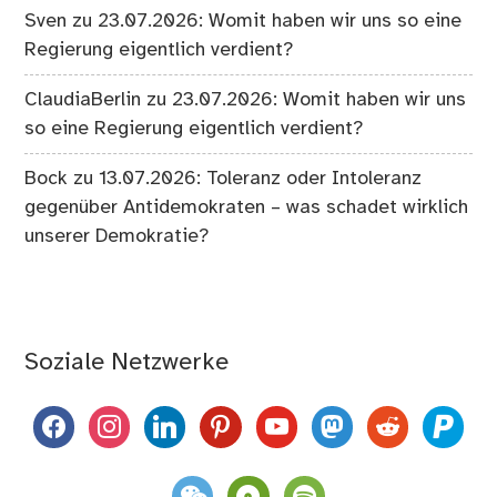
Sven
zu
23.07.2026: Womit haben wir uns so eine
Regierung eigentlich verdient?
ClaudiaBerlin
zu
23.07.2026: Womit haben wir uns
so eine Regierung eigentlich verdient?
Bock
zu
13.07.2026: Toleranz oder Intoleranz
gegenüber Antidemokraten – was schadet wirklich
unserer Demokratie?
Soziale Netzwerke
facebook
instagram
linkedin
pinterest
youtube
mastodon
reddit
paypal
weixin
komoot
spotify