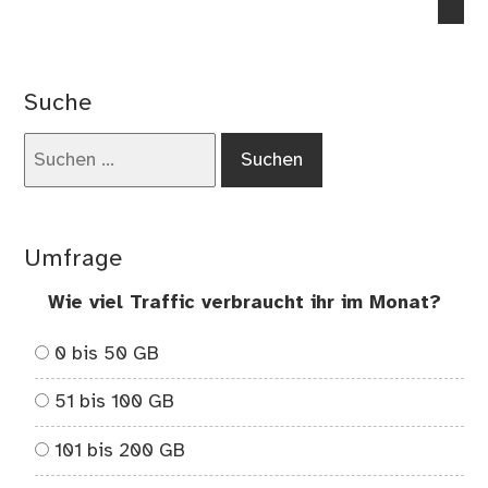
no
co
on
Sc
Suche
Suchen
nach:
Umfrage
Wie viel Traffic verbraucht ihr im Monat?
0 bis 50 GB
51 bis 100 GB
101 bis 200 GB