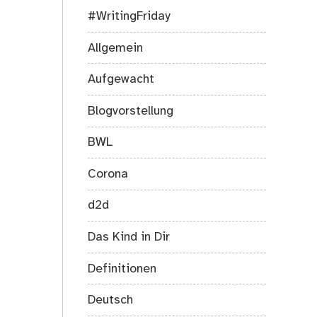
on
#WritingFriday
Mobbing
in
Allgemein
Schulen
und
Aufgewacht
meine
Gedanken
Blogvorstellung
zu
Robert
BWL
Bs.
Artikel
Corona
d2d
Das Kind in Dir
Definitionen
Deutsch