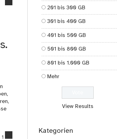
no
201 bis 300 GB
comments
on
301 bis 400 GB
Schulstreiks
401 bis 500 GB
s.
501 bis 800 GB
801 bis 1.000 GB
Mehr
in
ben,
ren,
View Results
sse
n
Kategorien
comments
1